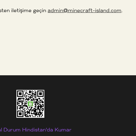
sten iletişime geçin
admin@minecraft-island.com
.
al Durum Hindistan'da Kumar