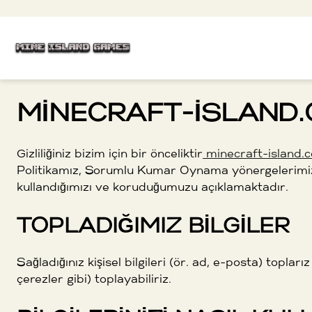
İçeriğe
Maden Yuvası
Min
atla
MINECRAFT-ISLAND.C
Gizliliğiniz bizim için bir önceliktir
minecraft-island.
Politikamız, Sorumlu Kumar Oynama yönergelerimiz ve
kullandığımızı ve koruduğumuzu açıklamaktadır.
TOPLADIĞIMIZ BILGILER
Sağladığınız kişisel bilgileri (ör. ad, e-posta) toplar
çerezler gibi) toplayabiliriz.