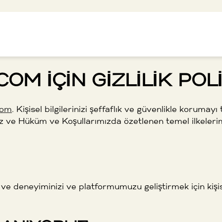
e Island
Ücretsiz oyna
Kumarhaneler
APK ind
12bet
OM IÇIN GIZLILIK POLI
com
. Kişisel bilgilerinizi şeffaflık ve güvenlikle korumayı
 Hüküm ve Koşullarımızda özetlenen temel ilkelerimizle
ız ve deneyiminizi ve platformumuzu geliştirmek için kişis